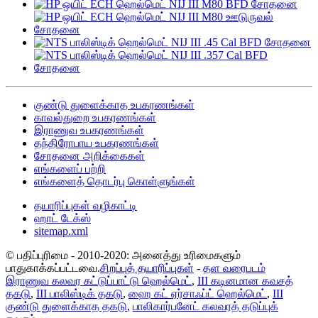
குண்டு துளைக்காத உபகரணங்கள்
காவல்துறை உபகரணங்கள்
இராணுவ உபகரணங்கள்
தந்திரோபாய உபகரணங்கள்
சோதனை அறிக்கைகள்
எங்களைப் பற்றி
எங்களைத் தொடர்பு கொள்ளுங்கள்
தயாரிப்புகள் வழிகாட்டி
ஹாட் டேக்ஸ்
sitemap.xml
© பதிப்புரிமை - 2010-2020: அனைத்து உரிமைகளும்
பாதுகாக்கப்பட்டவை.
சிறப்புத் தயாரிப்புகள்
-
தள வரைபடம்
இராணுவ கலவர கட்டுப்பாட்டு ஹெல்மெட்
,
III கடினமான கவசத்
தகடு
,
III பாலிஸ்டிக் தகடு
,
ஹை கட் ஏர்சாஃப்ட் ஹெல்மெட்
,
III
குண்டு துளைக்காத தகடு
,
பாலிகார்பனேட் கலவரத் தடுப்புக்