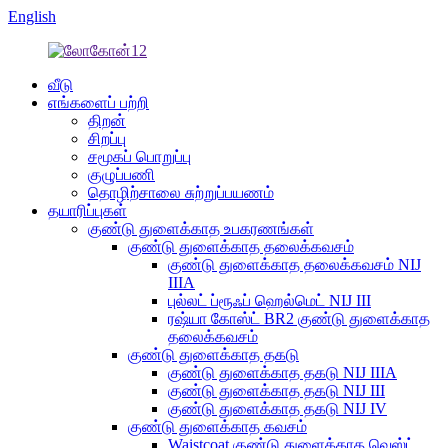
English
வீடு
எங்களைப் பற்றி
திறன்
சிறப்பு
சமூகப் பொறுப்பு
குழுப்பணி
தொழிற்சாலை சுற்றுப்பயணம்
தயாரிப்புகள்
குண்டு துளைக்காத உபகரணங்கள்
குண்டு துளைக்காத தலைக்கவசம்
குண்டு துளைக்காத தலைக்கவசம் NIJ
IIIA
புல்லட் ப்ரூஃப் ஹெல்மெட் NIJ III
ரஷ்யா கோஸ்ட் BR2 குண்டு துளைக்காத
தலைக்கவசம்
குண்டு துளைக்காத தகடு
குண்டு துளைக்காத தகடு NIJ IIIA
குண்டு துளைக்காத தகடு NIJ III
குண்டு துளைக்காத தகடு NIJ IV
குண்டு துளைக்காத கவசம்
Waistcoat குண்டு துளைக்காத வெஸ்ட்