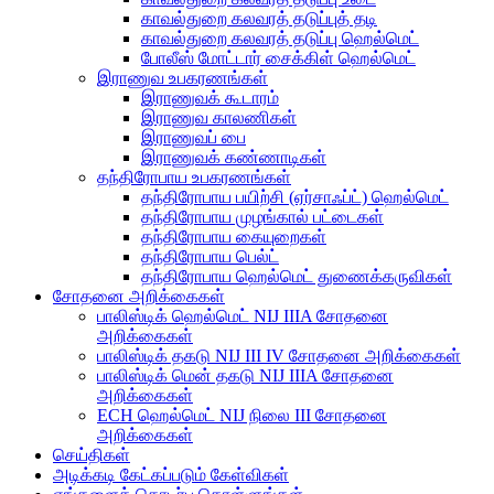
காவல்துறை கலவரத் தடுப்புத் தடி
காவல்துறை கலவரத் தடுப்பு ஹெல்மெட்
போலீஸ் மோட்டார் சைக்கிள் ஹெல்மெட்
இராணுவ உபகரணங்கள்
இராணுவக் கூடாரம்
இராணுவ காலணிகள்
இராணுவப் பை
இராணுவக் கண்ணாடிகள்
தந்திரோபாய உபகரணங்கள்
தந்திரோபாய பயிற்சி (ஏர்சாஃப்ட்) ஹெல்மெட்
தந்திரோபாய முழங்கால் பட்டைகள்
தந்திரோபாய கையுறைகள்
தந்திரோபாய பெல்ட்
தந்திரோபாய ஹெல்மெட் துணைக்கருவிகள்
சோதனை அறிக்கைகள்
பாலிஸ்டிக் ஹெல்மெட் NIJ IIIA சோதனை
அறிக்கைகள்
பாலிஸ்டிக் தகடு NIJ III IV சோதனை அறிக்கைகள்
பாலிஸ்டிக் மென் தகடு NIJ IIIA சோதனை
அறிக்கைகள்
ECH ஹெல்மெட் NIJ நிலை III சோதனை
அறிக்கைகள்
செய்திகள்
அடிக்கடி கேட்கப்படும் கேள்விகள்