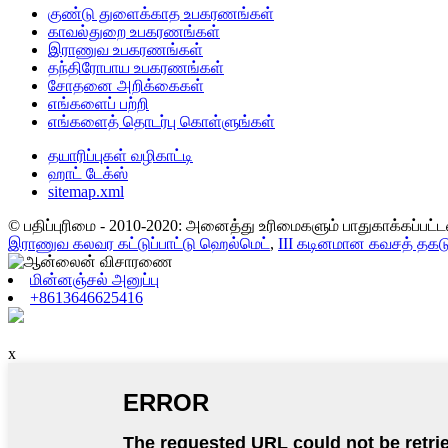
குண்டு துளைக்காத உபகரணங்கள்
காவல்துறை உபகரணங்கள்
இராணுவ உபகரணங்கள்
தந்திரோபாய உபகரணங்கள்
சோதனை அறிக்கைகள்
எங்களைப் பற்றி
எங்களைத் தொடர்பு கொள்ளுங்கள்
தயாரிப்புகள் வழிகாட்டி
ஹாட் டேக்ஸ்
sitemap.xml
© பதிப்புரிமை - 2010-2020: அனைத்து உரிமைகளும் பாதுகாக்கப்பட்
இராணுவ கலவர கட்டுப்பாட்டு ஹெல்மெட்
,
III கடினமான கவசத் தகட
மின்னஞ்சல் அனுப்பு
+8613646625416
x