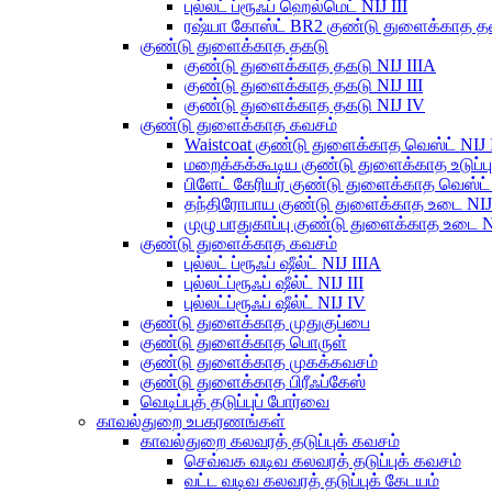
புல்லட் ப்ரூஃப் ஹெல்மெட் NIJ III
ரஷ்யா கோஸ்ட் BR2 குண்டு துளைக்காத 
குண்டு துளைக்காத தகடு
குண்டு துளைக்காத தகடு NIJ IIIA
குண்டு துளைக்காத தகடு NIJ III
குண்டு துளைக்காத தகடு NIJ IV
குண்டு துளைக்காத கவசம்
Waistcoat குண்டு துளைக்காத வெஸ்ட் NIJ I
மறைக்கக்கூடிய குண்டு துளைக்காத உடுப்பு 
பிளேட் கேரியர் குண்டு துளைக்காத வெஸ்ட் 
தந்திரோபாய குண்டு துளைக்காத உடை NIJ 
முழு பாதுகாப்பு குண்டு துளைக்காத உடை NI
குண்டு துளைக்காத கவசம்
புல்லட் ப்ரூஃப் ஷீல்ட் NIJ IIIA
புல்லட்ப்ரூஃப் ஷீல்ட் NIJ III
புல்லட்ப்ரூஃப் ஷீல்ட் NIJ IV
குண்டு துளைக்காத முதுகுப்பை
குண்டு துளைக்காத பொருள்
குண்டு துளைக்காத முகக்கவசம்
குண்டு துளைக்காத பிரீஃப்கேஸ்
வெடிப்புத் தடுப்புப் போர்வை
காவல்துறை உபகரணங்கள்
காவல்துறை கலவரத் தடுப்புக் கவசம்
செவ்வக வடிவ கலவரத் தடுப்புக் கவசம்
வட்ட வடிவ கலவரத் தடுப்புக் கேடயம்