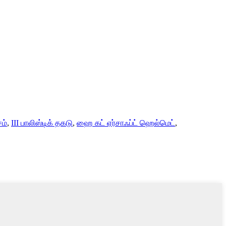
ம்
,
III பாலிஸ்டிக் தகடு
,
ஹை கட் ஏர்சாஃப்ட் ஹெல்மெட்
,