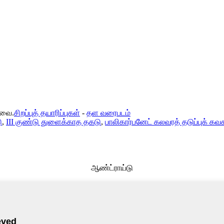
டவை.
சிறப்புத் தயாரிப்புகள்
-
தள வரைபடம்
ு
,
III குண்டு துளைக்காத தகடு
,
பாலிகார்பனேட் கலவரத் தடுப்புக் கவச
ஆண்ட்ராய்டு