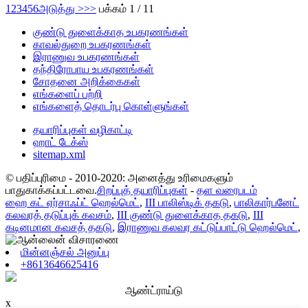
1
2
3
4
5
6
அடுத்து >
>>
பக்கம் 1 / 11
குண்டு துளைக்காத உபகரணங்கள்
காவல்துறை உபகரணங்கள்
இராணுவ உபகரணங்கள்
தந்திரோபாய உபகரணங்கள்
சோதனை அறிக்கைகள்
எங்களைப் பற்றி
எங்களைத் தொடர்பு கொள்ளுங்கள்
தயாரிப்புகள் வழிகாட்டி
ஹாட் டேக்ஸ்
sitemap.xml
© பதிப்புரிமை - 2010-2020: அனைத்து உரிமைகளும்
பாதுகாக்கப்பட்டவை.
சிறப்புத் தயாரிப்புகள்
-
தள வரைபடம்
ஹை கட் ஏர்சாஃப்ட் ஹெல்மெட்
,
III பாலிஸ்டிக் தகடு
,
பாலிகார்பனேட்
கலவரத் தடுப்புக் கவசம்
,
III குண்டு துளைக்காத தகடு
,
III
கடினமான கவசத் தகடு
,
இராணுவ கலவர கட்டுப்பாட்டு ஹெல்மெட்
,
மின்னஞ்சல் அனுப்பு
+8613646625416
ஆண்ட்ராய்டு
x