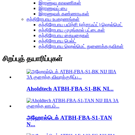
இராணுவ காலணிகள்
இராணுவப் பை
இராணுவக் கண்ணாடிகள்
தந்திரோபாய உபகரணங்கள்
தந்திரோபாய பயிற்சி (ஏர்சாஃப்ட்) ஹெல்மெட்
தந்திரோபாய முழங்கால் பட்டைகள்
தந்திரோபாய கையுறைகள்
தந்திரோபாய பெல்ட்
தந்திரோபாய ஹெல்மெட் துணைக்கருவிகள்
சிறப்புத் தயாரிப்புகள்
Aholdtech ATBH-FBA-S1-BK NI...
அஹோல்டெக் ATBH-FBA-S1-TAN
N...