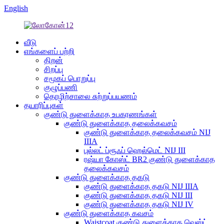
English
வீடு
எங்களைப் பற்றி
திறன்
சிறப்பு
சமூகப் பொறுப்பு
குழுப்பணி
தொழிற்சாலை சுற்றுப்பயணம்
தயாரிப்புகள்
குண்டு துளைக்காத உபகரணங்கள்
குண்டு துளைக்காத தலைக்கவசம்
குண்டு துளைக்காத தலைக்கவசம் NIJ
IIIA
புல்லட் ப்ரூஃப் ஹெல்மெட் NIJ III
ரஷ்யா கோஸ்ட் BR2 குண்டு துளைக்காத
தலைக்கவசம்
குண்டு துளைக்காத தகடு
குண்டு துளைக்காத தகடு NIJ IIIA
குண்டு துளைக்காத தகடு NIJ III
குண்டு துளைக்காத தகடு NIJ IV
குண்டு துளைக்காத கவசம்
Waistcoat குண்டு துளைக்காத வெஸ்ட்