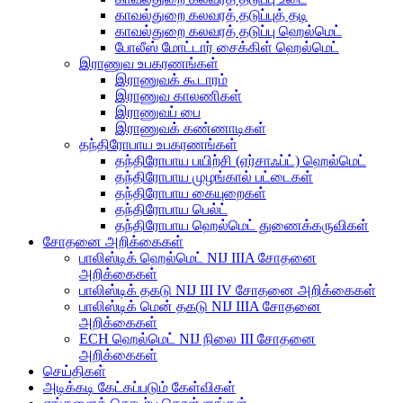
காவல்துறை கலவரத் தடுப்புத் தடி
காவல்துறை கலவரத் தடுப்பு ஹெல்மெட்
போலீஸ் மோட்டார் சைக்கிள் ஹெல்மெட்
இராணுவ உபகரணங்கள்
இராணுவக் கூடாரம்
இராணுவ காலணிகள்
இராணுவப் பை
இராணுவக் கண்ணாடிகள்
தந்திரோபாய உபகரணங்கள்
தந்திரோபாய பயிற்சி (ஏர்சாஃப்ட்) ஹெல்மெட்
தந்திரோபாய முழங்கால் பட்டைகள்
தந்திரோபாய கையுறைகள்
தந்திரோபாய பெல்ட்
தந்திரோபாய ஹெல்மெட் துணைக்கருவிகள்
சோதனை அறிக்கைகள்
பாலிஸ்டிக் ஹெல்மெட் NIJ IIIA சோதனை
அறிக்கைகள்
பாலிஸ்டிக் தகடு NIJ III IV சோதனை அறிக்கைகள்
பாலிஸ்டிக் மென் தகடு NIJ IIIA சோதனை
அறிக்கைகள்
ECH ஹெல்மெட் NIJ நிலை III சோதனை
அறிக்கைகள்
செய்திகள்
அடிக்கடி கேட்கப்படும் கேள்விகள்