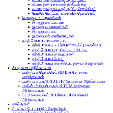
காவல்துறை கலவரத் தடுப்புத் தடி
காவல்துறை கலவரத் தடுப்பு ஹெல்மெட்
போலீஸ் மோட்டார் சைக்கிள் ஹெல்மெட்
இராணுவ உபகரணங்கள்
இராணுவக் கூடாரம்
இராணுவ காலணிகள்
இராணுவப் பை
இராணுவக் கண்ணாடிகள்
தந்திரோபாய உபகரணங்கள்
தந்திரோபாய பயிற்சி (ஏர்சாஃப்ட்) ஹெல்மெட்
தந்திரோபாய முழங்கால் பட்டைகள்
தந்திரோபாய கையுறைகள்
தந்திரோபாய பெல்ட்
தந்திரோபாய ஹெல்மெட் துணைக்கருவிகள்
சோதனை அறிக்கைகள்
பாலிஸ்டிக் ஹெல்மெட் NIJ IIIA சோதனை
அறிக்கைகள்
பாலிஸ்டிக் தகடு NIJ III IV சோதனை அறிக்கைகள்
பாலிஸ்டிக் மென் தகடு NIJ IIIA சோதனை
அறிக்கைகள்
ECH ஹெல்மெட் NIJ நிலை III சோதனை
அறிக்கைகள்
செய்திகள்
அடிக்கடி கேட்கப்படும் கேள்விகள்