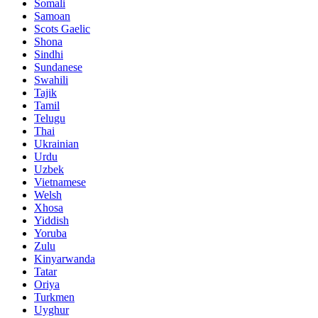
Somali
Samoan
Scots Gaelic
Shona
Sindhi
Sundanese
Swahili
Tajik
Tamil
Telugu
Thai
Ukrainian
Urdu
Uzbek
Vietnamese
Welsh
Xhosa
Yiddish
Yoruba
Zulu
Kinyarwanda
Tatar
Oriya
Turkmen
Uyghur