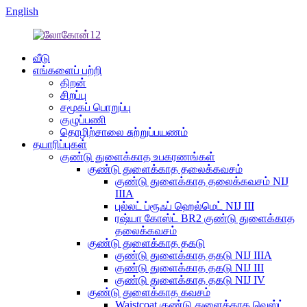
English
வீடு
எங்களைப் பற்றி
திறன்
சிறப்பு
சமூகப் பொறுப்பு
குழுப்பணி
தொழிற்சாலை சுற்றுப்பயணம்
தயாரிப்புகள்
குண்டு துளைக்காத உபகரணங்கள்
குண்டு துளைக்காத தலைக்கவசம்
குண்டு துளைக்காத தலைக்கவசம் NIJ
IIIA
புல்லட் ப்ரூஃப் ஹெல்மெட் NIJ III
ரஷ்யா கோஸ்ட் BR2 குண்டு துளைக்காத
தலைக்கவசம்
குண்டு துளைக்காத தகடு
குண்டு துளைக்காத தகடு NIJ IIIA
குண்டு துளைக்காத தகடு NIJ III
குண்டு துளைக்காத தகடு NIJ IV
குண்டு துளைக்காத கவசம்
Waistcoat குண்டு துளைக்காத வெஸ்ட்