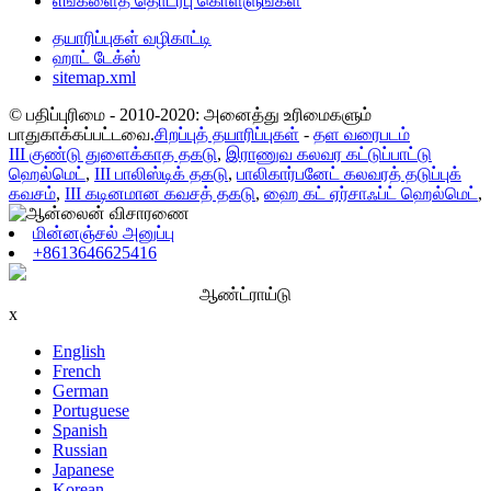
எங்களைத் தொடர்பு கொள்ளுங்கள்
தயாரிப்புகள் வழிகாட்டி
ஹாட் டேக்ஸ்
sitemap.xml
© பதிப்புரிமை - 2010-2020: அனைத்து உரிமைகளும்
பாதுகாக்கப்பட்டவை.
சிறப்புத் தயாரிப்புகள்
-
தள வரைபடம்
III குண்டு துளைக்காத தகடு
,
இராணுவ கலவர கட்டுப்பாட்டு
ஹெல்மெட்
,
III பாலிஸ்டிக் தகடு
,
பாலிகார்பனேட் கலவரத் தடுப்புக்
கவசம்
,
III கடினமான கவசத் தகடு
,
ஹை கட் ஏர்சாஃப்ட் ஹெல்மெட்
,
மின்னஞ்சல் அனுப்பு
+8613646625416
ஆண்ட்ராய்டு
x
English
French
German
Portuguese
Spanish
Russian
Japanese
Korean