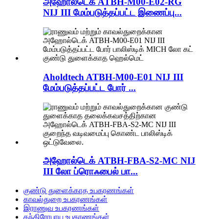
அஹோல்டெக் ATBH-M00-E02-RG
NIJ III மேம்படுத்தப்பட்ட இணைப்பு...
Aholdtech ATBH-M00-E01 NIJ III
மேம்படுத்தப்பட்ட போர் ...
அஹோல்டெக் ATBH-FBA-S2-MC NIJ
III லோ ப்ரொஃபைல் பா...
குண்டு துளைக்காத உபகரணங்கள்
காவல்துறை உபகரணங்கள்
இராணுவ உபகரணங்கள்
தந்திரோபாய உபகரணங்கள்