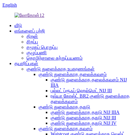
English
வீடு
எங்களைப் பற்றி
திறன்
சிறப்பு
சமூகப் பொறுப்பு
குழுப்பணி
தொழிற்சாலை சுற்றுப்பயணம்
தயாரிப்புகள்
குண்டு துளைக்காத உபகரணங்கள்
குண்டு துளைக்காத தலைக்கவசம்
குண்டு துளைக்காத தலைக்கவசம் NIJ
IIIA
புல்லட் ப்ரூஃப் ஹெல்மெட் NIJ III
ரஷ்யா கோஸ்ட் BR2 குண்டு துளைக்காத
தலைக்கவசம்
குண்டு துளைக்காத தகடு
குண்டு துளைக்காத தகடு NIJ IIIA
குண்டு துளைக்காத தகடு NIJ III
குண்டு துளைக்காத தகடு NIJ IV
குண்டு துளைக்காத கவசம்
Waistcoat குண்டு துளைக்காத வெஸ்ட்