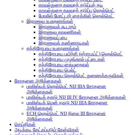
காவல்துறை கலவரத் தடுப்புத் தடி
காவல்துறை கலவரத் தடுப்பு ஹெல்மெட்
போலீஸ் மோட்டார் சைக்கிள் ஹெல்மெட்
இராணுவ உபகரணங்கள்
இராணுவக் கூடாரம்
இராணுவ காலணிகள்
இராணுவப் பை
இராணுவக் கண்ணாடிகள்
தந்திரோபாய உபகரணங்கள்
தந்திரோபாய பயிற்சி (ஏர்சாஃப்ட்) ஹெல்மெட்
தந்திரோபாய முழங்கால் பட்டைகள்
தந்திரோபாய கையுறைகள்
தந்திரோபாய பெல்ட்
தந்திரோபாய ஹெல்மெட் துணைக்கருவிகள்
சோதனை அறிக்கைகள்
பாலிஸ்டிக் ஹெல்மெட் NIJ IIIA சோதனை
அறிக்கைகள்
பாலிஸ்டிக் தகடு NIJ III IV சோதனை அறிக்கைகள்
பாலிஸ்டிக் மென் தகடு NIJ IIIA சோதனை
அறிக்கைகள்
ECH ஹெல்மெட் NIJ நிலை III சோதனை
அறிக்கைகள்
செய்திகள்
அடிக்கடி கேட்கப்படும் கேள்விகள்