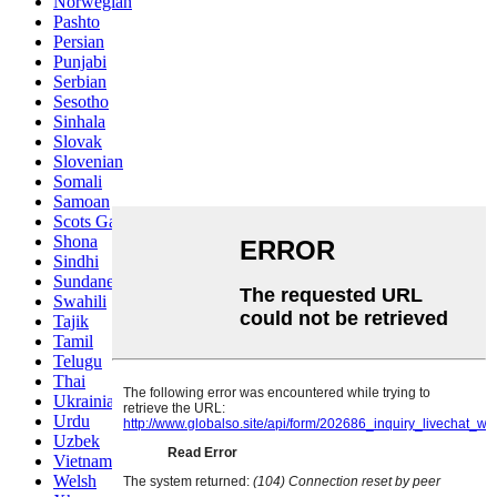
Norwegian
Pashto
Persian
Punjabi
Serbian
Sesotho
Sinhala
Slovak
Slovenian
Somali
Samoan
Scots Gaelic
Shona
Sindhi
Sundanese
Swahili
Tajik
Tamil
Telugu
Thai
Ukrainian
Urdu
Uzbek
Vietnamese
Welsh