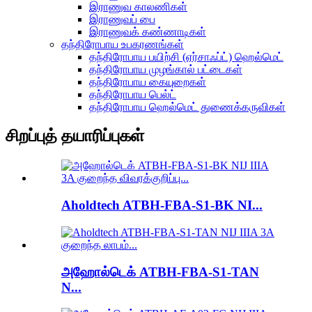
இராணுவ காலணிகள்
இராணுவப் பை
இராணுவக் கண்ணாடிகள்
தந்திரோபாய உபகரணங்கள்
தந்திரோபாய பயிற்சி (ஏர்சாஃப்ட்) ஹெல்மெட்
தந்திரோபாய முழங்கால் பட்டைகள்
தந்திரோபாய கையுறைகள்
தந்திரோபாய பெல்ட்
தந்திரோபாய ஹெல்மெட் துணைக்கருவிகள்
சிறப்புத் தயாரிப்புகள்
Aholdtech ATBH-FBA-S1-BK NI...
அஹோல்டெக் ATBH-FBA-S1-TAN
N...