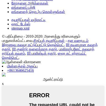
சோதனை அறிக்கைகள்
எங்களைப் பற்றி
எங்களைத் தொடர்பு கொள்ளுங்கள்
தயாரிப்புகள் வழிகாட்டி
ஹாட் டேக்ஸ்
sitemap.xml
© பதிப்புரிமை - 2010-2020: அனைத்து உரிமைகளும்
பாதுகாக்கப்பட்டவை.
சிறப்புத் தயாரிப்புகள்
-
தள வரைபடம்
இராணுவ கலவர கட்டுப்பாட்டு ஹெல்மெட்
,
III கடினமான கவசத்
தகடு
,
III குண்டு துளைக்காத தகடு
,
பாலிகார்பனேட் கலவரத்
தடுப்புக் கவசம்
,
III பாலிஸ்டிக் தகடு
,
ஹை கட் ஏர்சாஃப்ட்
ஹெல்மெட்
,
மின்னஞ்சல் அனுப்பு
+8613646625416
ஆண்ட்ராய்டு
x